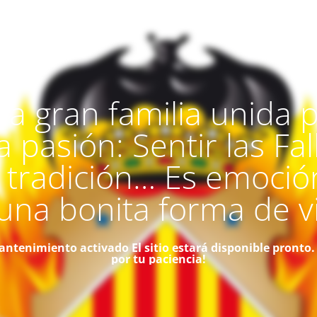
a gran familia unida 
 pasión: Sentir las Fal
 tradición… Es emoci
una bonita forma de vi
ntenimiento activado
El sitio estará disponible pronto.
por tu paciencia!