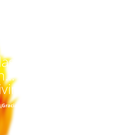
por
las.
ón…
vir.
¡Gracias