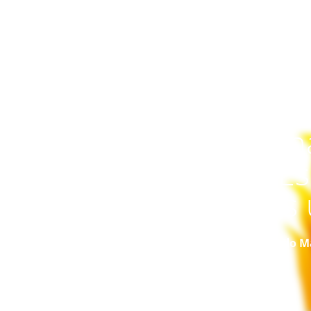
Un
una
Es
Es 
Modo Ma