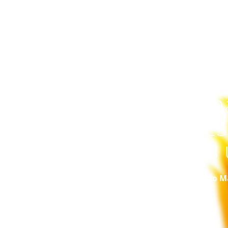
Un
una
Es
Es 
Modo Ma