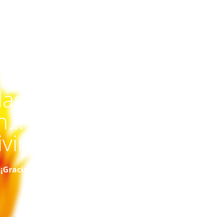
por
las.
ón…
vir.
¡Gracias