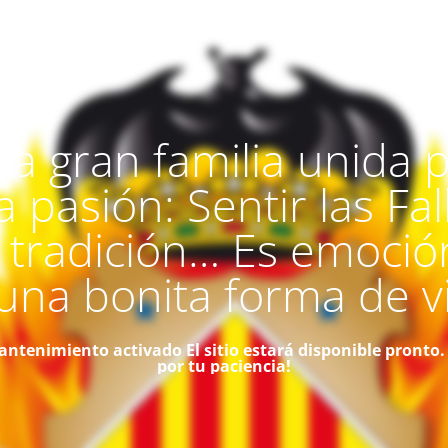
a gran familia unida 
 pasión: Sentir las Fal
 tradición… Es emoci
una bonita forma de vi
ntenimiento activado
El sitio estará disponible pronto.
por tu paciencia!